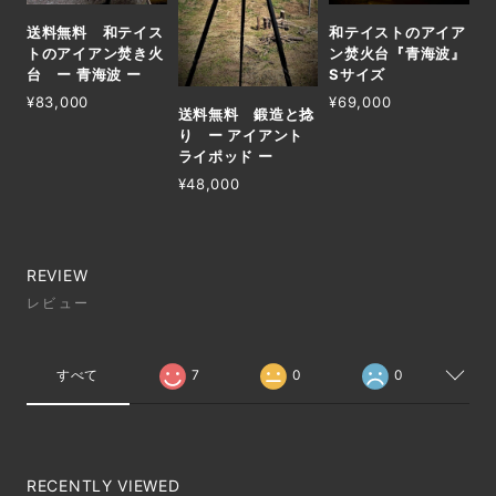
送料無料 和テイス
和テイストのアイア
トのアイアン焚き火
ン焚火台『青海波』
台 ー 青海波 ー
Sサイズ
¥83,000
¥69,000
送料無料 鍛造と捻
り ー アイアント
ライポッド ー
¥48,000
REVIEW
レビュー
すべて
7
0
0
RECENTLY VIEWED