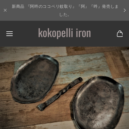
新商品 『阿吽のココペリ蚊取り』『阿』『吽』発売しま
した。