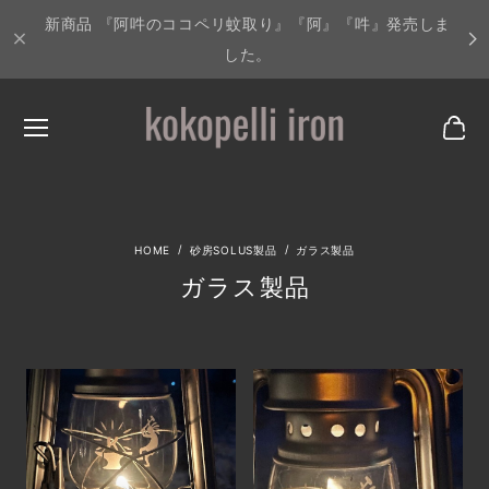
新商品 『阿吽のココペリ蚊取り』『阿』『吽』発売しま
した。
砂房SOLUS製品
ガラス製品
ガラス製品